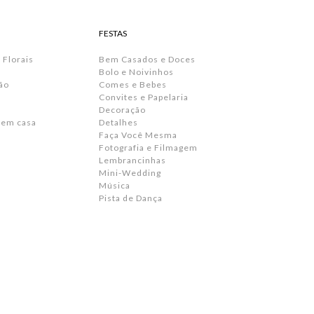
FESTAS
 Florais
Bem Casados e Doces
Bolo e Noivinhos
ão
Comes e Bebes
Convites e Papelaria
s
Decoração
 em casa
Detalhes
Faça Você Mesma
Fotografia e Filmagem
Lembrancinhas
Mini-Wedding
Música
Pista de Dança