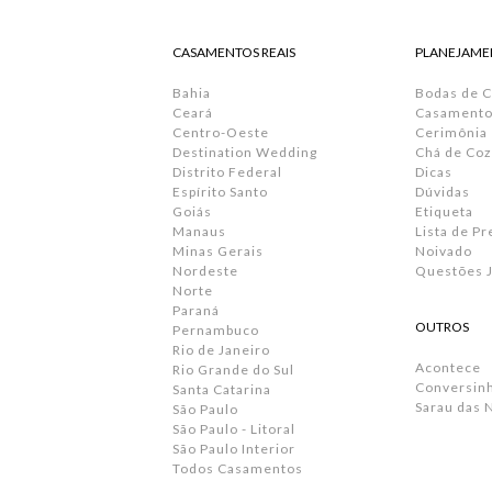
CASAMENTOS REAIS
PLANEJAME
Bahia
Bodas de 
Ceará
Casamento 
Centro-Oeste
Cerimônia
Destination Wedding
Chá de Coz
Distrito Federal
Dicas
Espírito Santo
Dúvidas
Goiás
Etiqueta
Manaus
Lista de P
Minas Gerais
Noivado
Nordeste
Questões J
Norte
Paraná
OUTROS
Pernambuco
Rio de Janeiro
Acontece
Rio Grande do Sul
Conversin
Santa Catarina
Sarau das 
São Paulo
São Paulo - Litoral
São Paulo Interior
Todos Casamentos