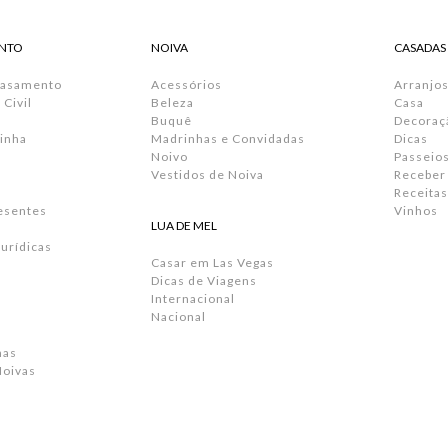
NTO
NOIVA
CASADAS
Casamento
Acessórios
Arranjos
Civil
Beleza
Casa
Buquê
Decoraç
inha
Madrinhas e Convidadas
Dicas
Noivo
Passeio
Vestidos de Noiva
Receber
Receitas
resentes
Vinhos
LUA DE MEL
urídicas
Casar em Las Vegas
Dicas de Viagens
Internacional
Nacional
has
Noivas