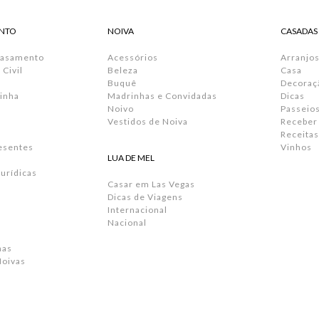
NTO
NOIVA
CASADAS
Casamento
Acessórios
Arranjos
Civil
Beleza
Casa
Buquê
Decoraç
inha
Madrinhas e Convidadas
Dicas
Noivo
Passeio
Vestidos de Noiva
Receber
Receitas
resentes
Vinhos
LUA DE MEL
urídicas
Casar em Las Vegas
Dicas de Viagens
Internacional
Nacional
has
Noivas