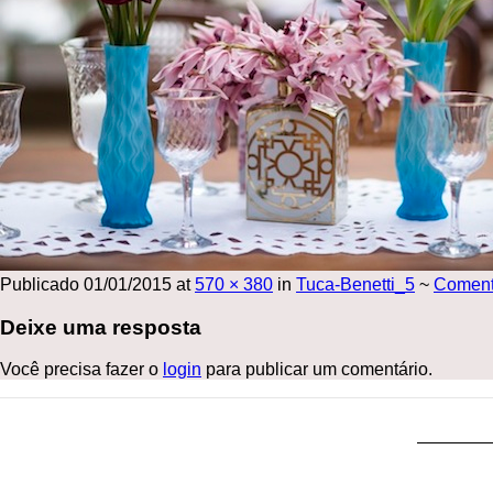
Publicado
01/01/2015
at
570 × 380
in
Tuca-Benetti_5
~
Comen
Deixe uma resposta
Você precisa fazer o
login
para publicar um comentário.