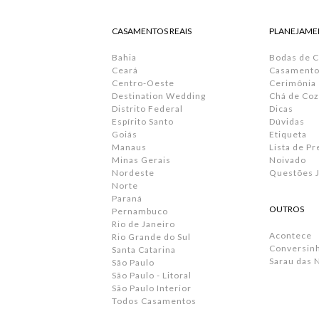
CASAMENTOS REAIS
PLANEJAME
Bahia
Bodas de 
Ceará
Casamento 
Centro-Oeste
Cerimônia
Destination Wedding
Chá de Coz
Distrito Federal
Dicas
Espírito Santo
Dúvidas
Goiás
Etiqueta
Manaus
Lista de P
Minas Gerais
Noivado
Nordeste
Questões J
Norte
Paraná
OUTROS
Pernambuco
Rio de Janeiro
Acontece
Rio Grande do Sul
Conversin
Santa Catarina
Sarau das 
São Paulo
São Paulo - Litoral
São Paulo Interior
Todos Casamentos