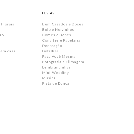
FESTAS
 Florais
Bem Casados e Doces
Bolo e Noivinhos
ão
Comes e Bebes
Convites e Papelaria
s
Decoração
 em casa
Detalhes
Faça Você Mesma
Fotografia e Filmagem
Lembrancinhas
Mini-Wedding
Música
Pista de Dança