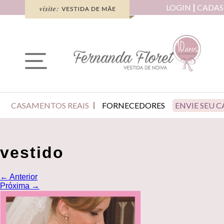
LOGIN
CADAS
CASAMENTOS REAIS
FORNECEDORES
ENVIE SEU 
vestido
←
Anterior
Próxima
→