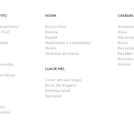
NTO
NOIVA
CASADAS
Casamento
Acessórios
Arranjos
Civil
Beleza
Casa
Buquê
Decoraç
inha
Madrinhas e Convidadas
Dicas
Noivo
Passeio
Vestidos de Noiva
Receber
Receitas
resentes
Vinhos
LUA DE MEL
urídicas
Casar em Las Vegas
Dicas de Viagens
Internacional
Nacional
has
Noivas