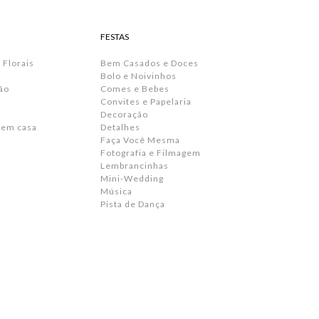
FESTAS
 Florais
Bem Casados e Doces
Bolo e Noivinhos
ão
Comes e Bebes
Convites e Papelaria
s
Decoração
 em casa
Detalhes
Faça Você Mesma
Fotografia e Filmagem
Lembrancinhas
Mini-Wedding
Música
Pista de Dança