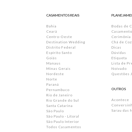
CASAMENTOS REAIS
PLANEJAME
Bahia
Bodas de 
Ceará
Casamento 
Centro-Oeste
Cerimônia
Destination Wedding
Chá de Coz
Distrito Federal
Dicas
Espírito Santo
Dúvidas
Goiás
Etiqueta
Manaus
Lista de P
Minas Gerais
Noivado
Nordeste
Questões J
Norte
Paraná
OUTROS
Pernambuco
Rio de Janeiro
Acontece
Rio Grande do Sul
Conversin
Santa Catarina
Sarau das 
São Paulo
São Paulo - Litoral
São Paulo Interior
Todos Casamentos