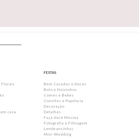
FESTAS
 Florais
Bem Casados e Doces
Bolo e Noivinhos
ão
Comes e Bebes
Convites e Papelaria
s
Decoração
 em casa
Detalhes
Faça Você Mesma
Fotografia e Filmagem
Lembrancinhas
Mini-Wedding