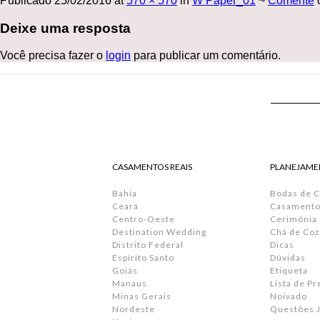
Publicado
25/02/2016
at
570 × 570
in
W Paper_01
~
Comente
o
Deixe uma resposta
Você precisa fazer o
login
para publicar um comentário.
CASAMENTOS REAIS
PLANEJAME
Bahia
Bodas de 
Ceará
Casamento 
Centro-Oeste
Cerimônia
Destination Wedding
Chá de Coz
Distrito Federal
Dicas
Espírito Santo
Dúvidas
Goiás
Etiqueta
Manaus
Lista de P
Minas Gerais
Noivado
Nordeste
Questões J