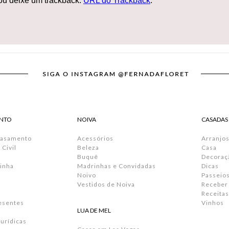
u deixe um trackback:
URL do Trackback
.
NTO
NOIVA
CASADAS
Casamento
Acessórios
Arranjos
Civil
Beleza
Casa
Buquê
Decoraç
inha
Madrinhas e Convidadas
Dicas
Noivo
Passeio
Vestidos de Noiva
Receber
Receitas
resentes
Vinhos
LUA DE MEL
urídicas