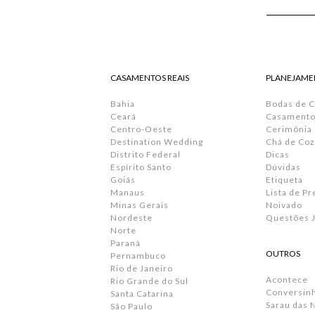
CASAMENTOS REAIS
PLANEJAME
Bahia
Bodas de 
Ceará
Casamento 
Centro-Oeste
Cerimônia
Destination Wedding
Chá de Coz
Distrito Federal
Dicas
Espírito Santo
Dúvidas
Goiás
Etiqueta
Manaus
Lista de P
Minas Gerais
Noivado
Nordeste
Questões J
Norte
Paraná
OUTROS
Pernambuco
Rio de Janeiro
Acontece
Rio Grande do Sul
Conversin
Santa Catarina
Sarau das 
São Paulo