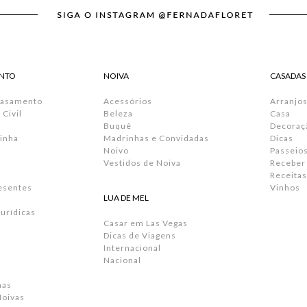
NTO
NOIVA
CASADAS
Casamento
Acessórios
Arranjos
Civil
Beleza
Casa
Buquê
Decoraç
inha
Madrinhas e Convidadas
Dicas
Noivo
Passeio
Vestidos de Noiva
Receber
Receitas
resentes
Vinhos
LUA DE MEL
urídicas
Casar em Las Vegas
Dicas de Viagens
Internacional
Nacional
has
Noivas