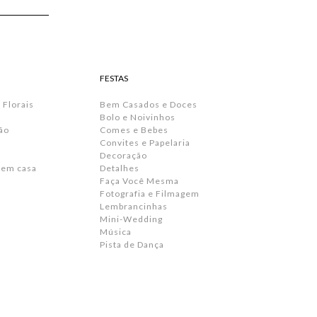
FESTAS
 Florais
Bem Casados e Doces
Bolo e Noivinhos
ão
Comes e Bebes
Convites e Papelaria
s
Decoração
 em casa
Detalhes
Faça Você Mesma
Fotografia e Filmagem
Lembrancinhas
Mini-Wedding
Música
Pista de Dança