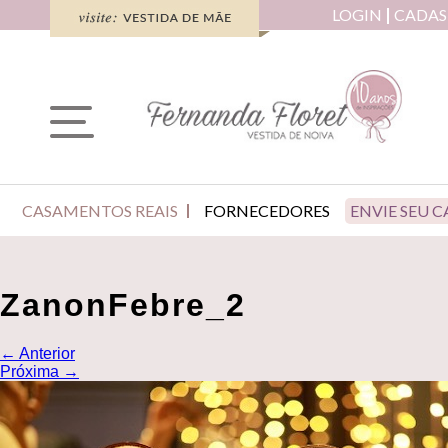
LOGIN
CADAS
CASAMENTOS REAIS
FORNECEDORES
ENVIE SEU 
ZanonFebre_2
←
Anterior
Próxima
→