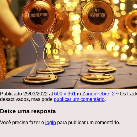
Publicado
25/03/2022
at
600 × 361
in
ZanonFebre_2
~
Os trac
desactivados, mas pode
publicar um comentário
.
Deixe uma resposta
Você precisa fazer o
login
para publicar um comentário.