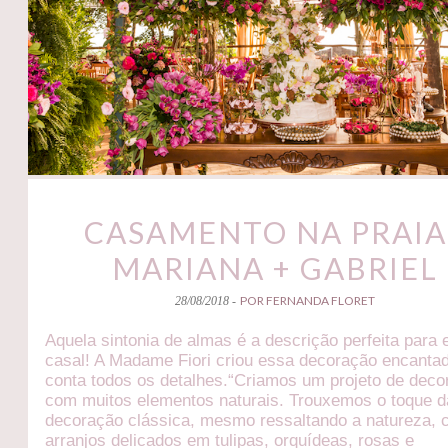
CASAMENTO NA PRAIA 
MARIANA + GABRIEL
POR FERNANDA FLORET
28/08/2018 -
Aquela sintonia de almas é a descrição perfeita para
casal! A Madame Fiori criou essa decoração encanta
conta todos os detalhes.“Criamos um projeto de dec
com muitos elementos naturais. Trouxemos o toque d
decoração clássica, mesmo ressaltando a natureza,
arranjos delicados em tulipas, orquídeas, rosas e