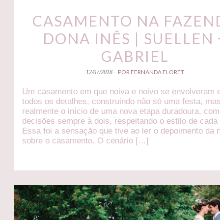
CASAMENTO NA FAZEN
DONA INÊS | SUELLEN 
GABRIEL
POR FERNANDA FLORET
12/07/2018 -
Um casamento em que noiva e noivo se envolveram
todos os detalhes, construindo não só uma festa, ma
realmente o início de uma nova etapa duradoura, com
decisões sempre à dois, respeitando o estilo de cada
Essa foi a sensação que tive ao ler o depoimento da 
sobre o casamento. O cenário […]