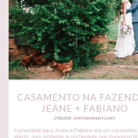
CASAMENTO NA FAZEND
JEANE + FABIANO
POR FERNANDA FLORET
27/06/2018 -
A prioridade para Jeane e Fabiano era um casamento
aberto, num ambiente aconchegante que trouxesse b