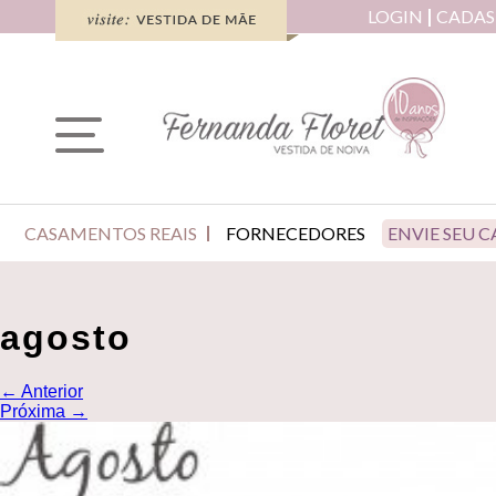
LOGIN
CADAS
CASAMENTOS REAIS
FORNECEDORES
ENVIE SEU 
agosto
←
Anterior
Próxima
→