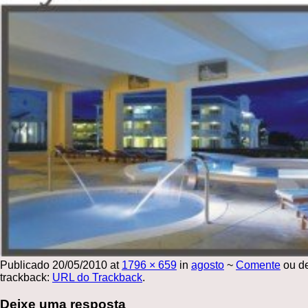
Publicado
20/05/2010
at
1796 × 659
in
agosto
~
Comente
ou d
trackback:
URL do Trackback
.
Deixe uma resposta