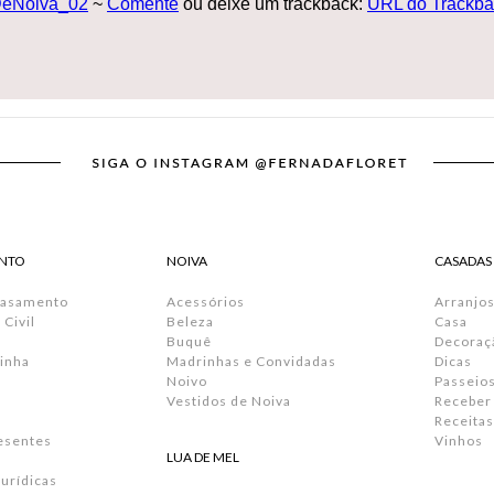
eNoiva_02
~
Comente
ou deixe um trackback:
URL do Trackba
NTO
NOIVA
CASADAS
Casamento
Acessórios
Arranjos
Civil
Beleza
Casa
Buquê
Decoraç
inha
Madrinhas e Convidadas
Dicas
Noivo
Passeio
Vestidos de Noiva
Receber
Receitas
resentes
Vinhos
LUA DE MEL
urídicas