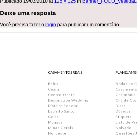
Publicado
19/03/2010
at
125 × 125
in
Banner_FOCO_VestidaD
Deixe uma resposta
Você precisa fazer o
login
para publicar um comentário.
CASAMENTOS REAIS
PLANEJAME
Bahia
Bodas de 
Ceará
Casamento 
Centro-Oeste
Cerimônia
Destination Wedding
Chá de Coz
Distrito Federal
Dicas
Espírito Santo
Dúvidas
Goiás
Etiqueta
Manaus
Lista de P
Minas Gerais
Noivado
Nordeste
Questões J