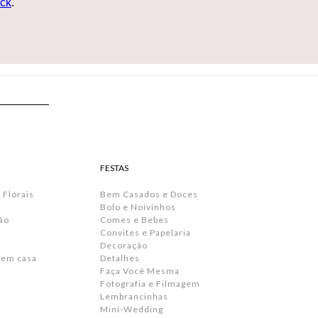
ck
.
FESTAS
 Florais
Bem Casados e Doces
Bolo e Noivinhos
ão
Comes e Bebes
Convites e Papelaria
s
Decoração
 em casa
Detalhes
Faça Você Mesma
Fotografia e Filmagem
Lembrancinhas
Mini-Wedding