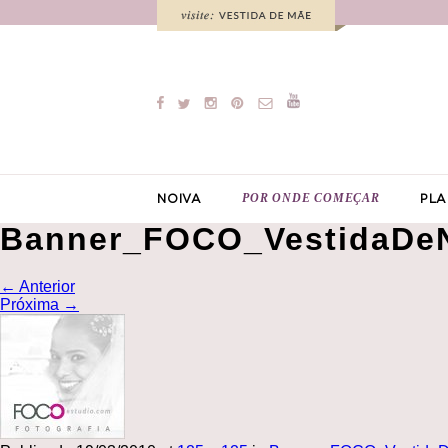
POR ONDE COMEÇAR
NOIVA
PLA
Banner_FOCO_VestidaDe
←
Anterior
Próxima
→