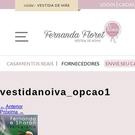
LOGIN
CADAS
CASAMENTOS REAIS
FORNECEDORES
ENVIE SEU 
vestidanoiva_opcao1
←
Anterior
Próxima
→