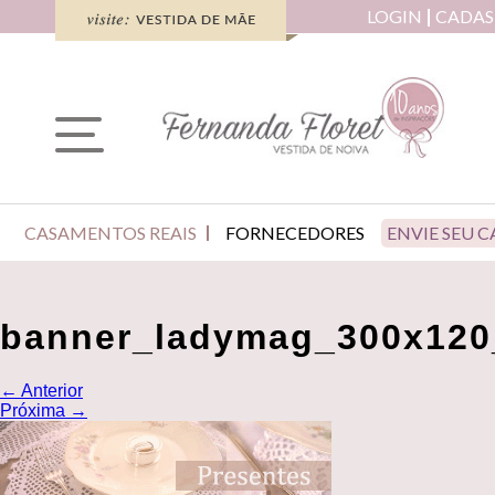
LOGIN
CADAS
CASAMENTOS REAIS
FORNECEDORES
ENVIE SEU 
banner_ladymag_300x120
←
Anterior
Próxima
→