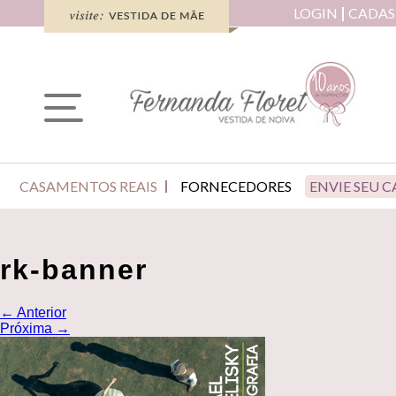
LOGIN
CADAS
CASAMENTOS REAIS
FORNECEDORES
ENVIE SEU 
rk-banner
←
Anterior
Próxima
→