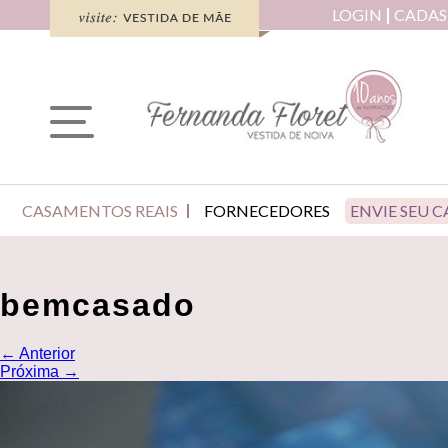
LOGIN
CADAS
CASAMENTOS REAIS
FORNECEDORES
ENVIE SEU 
bemcasado
←
Anterior
Próxima
→