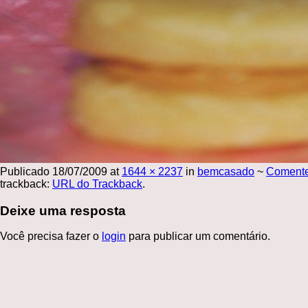
Publicado
18/07/2009
at
1644 × 2237
in
bemcasado
~
Coment
trackback:
URL do Trackback
.
Deixe uma resposta
Você precisa fazer o
login
para publicar um comentário.