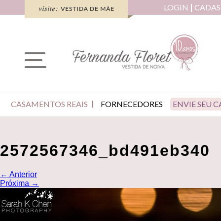
LOGIN
CADAS
CASAMENTOS REAIS
FORNECEDORES
ENVIE SEU 
2572567346_bd491eb340
←
Anterior
Próxima
→