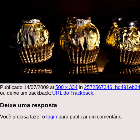
Publicado
14/07/2009
at
500 × 334
in
2572567346_bd491eb3
ou deixe um trackback:
URL do Trackback
.
Deixe uma resposta
Você precisa fazer o
login
para publicar um comentário.