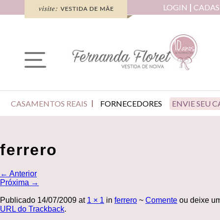
LOGIN
CADAS
CASAMENTOS REAIS
FORNECEDORES
ENVIE SEU 
ferrero
←
Anterior
Próxima
→
Publicado
14/07/2009
at
1 × 1
in
ferrero
~
Comente
ou deixe um
URL do Trackback
.