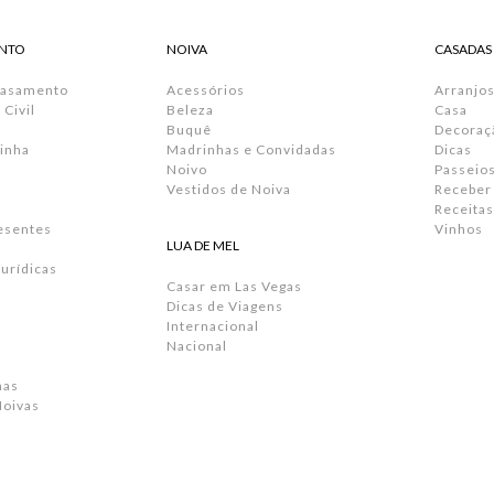
NTO
NOIVA
CASADAS
Casamento
Acessórios
Arranjos
Civil
Beleza
Casa
Buquê
Decoraç
inha
Madrinhas e Convidadas
Dicas
Noivo
Passeio
Vestidos de Noiva
Receber
Receitas
resentes
Vinhos
LUA DE MEL
urídicas
Casar em Las Vegas
Dicas de Viagens
Internacional
Nacional
has
Noivas