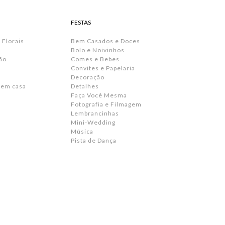
FESTAS
 Florais
Bem Casados e Doces
Bolo e Noivinhos
ão
Comes e Bebes
Convites e Papelaria
s
Decoração
 em casa
Detalhes
Faça Você Mesma
Fotografia e Filmagem
Lembrancinhas
Mini-Wedding
Música
Pista de Dança