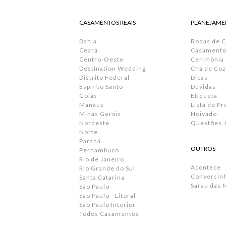
CASAMENTOS REAIS
PLANEJAME
Bahia
Bodas de 
Ceará
Casamento 
Centro-Oeste
Cerimônia
Destination Wedding
Chá de Coz
Distrito Federal
Dicas
Espírito Santo
Dúvidas
Goiás
Etiqueta
Manaus
Lista de P
Minas Gerais
Noivado
Nordeste
Questões J
Norte
Paraná
OUTROS
Pernambuco
Rio de Janeiro
Acontece
Rio Grande do Sul
Conversin
Santa Catarina
Sarau das 
São Paulo
São Paulo - Litoral
São Paulo Interior
Todos Casamentos