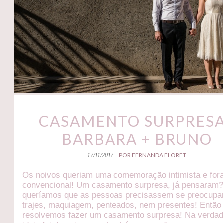
CASAMENTO SURPRESA
BARBARA + BRUNO
POR FERNANDA FLORET
17/11/2017 -
Os noivos queriam uma comemoração intimista e for
convencional! Um casamento surpresa, já pensaram
queríamos que as pessoas precisassem se preocupa
trajes, maquiagem, penteados, nem presentes! Então
resolvemos fazer um casamento surpresa! Na verdad