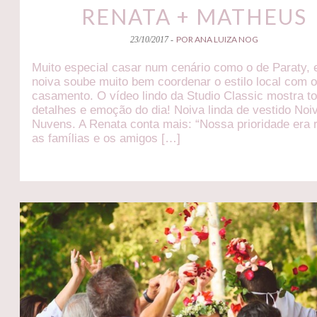
RENATA + MATHEUS
POR ANA LUIZA NOG
23/10/2017 -
Muito especial casar num cenário como o de Paraty, 
noiva soube muito bem coordenar o estilo local com 
casamento. O vídeo lindo da Studio Classic mostra t
detalhes e emoção do dia! Noiva linda de vestido Noi
Nuvens. A Renata conta mais: “Nossa prioridade era r
as famílias e os amigos […]