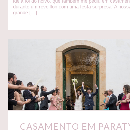
ideia foi do noivo, que também me pediu em casamen
durante um réveillon com uma festa surpresa! A noss
grande […]
CASAMENTO EM PARATY