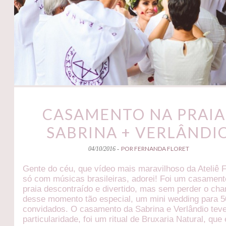
CASAMENTO NA PRAIA 
SABRINA + VERLÂNDI
POR FERNANDA FLORET
04/10/2016 -
Gente do céu, que vídeo mais maravilhoso da Ateliê 
só com músicas brasileiras, adorei! Foi um casament
praia descontraído e divertido, mas sem perder o ch
desse momento tão especial, um mini wedding para 5
convidados. O casamento da Sabrina e Verlândio tev
particularidade, foi um ritual de Bruxaria Natural, que