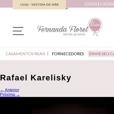
LOGIN
CADAS
CASAMENTOS REAIS
FORNECEDORES
ENVIE SEU 
Rafael Karelisky
←
Anterior
Próxima
→