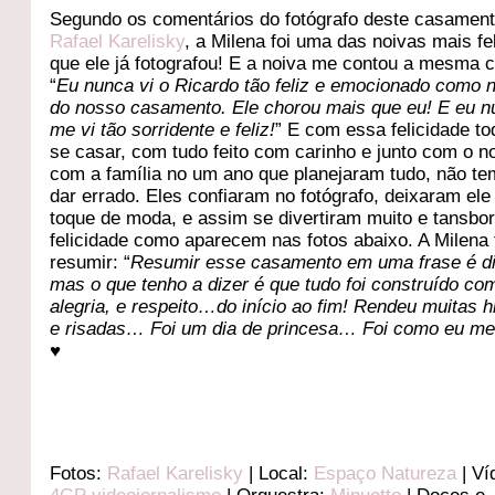
Segundo os comentários do fotógrafo deste casament
Rafael Karelisky
, a Milena foi uma das noivas mais fe
que ele já fotografou! E a noiva me contou a mesma c
“
Eu nunca vi o Ricardo tão feliz e emocionado como n
do nosso casamento. Ele chorou mais que eu! E eu 
me vi tão sorridente e feliz!
” E com essa felicidade to
se casar, com tudo feito com carinho e junto com o n
com a família no um ano que planejaram tudo, não t
dar errado. Eles confiaram no fotógrafo, deixaram el
toque de moda, e assim se divertiram muito e tansb
felicidade como aparecem nas fotos abaixo. A Milena 
resumir: “
Resumir esse casamento em uma frase é dif
mas o que tenho a dizer é que tudo foi construído co
alegria, e respeito…do início ao fim! Rendeu muitas h
e risadas… Foi um dia de princesa… Foi como eu me 
♥
Fotos:
Rafael Karelisky
| Local:
Espaço Natureza
| Ví