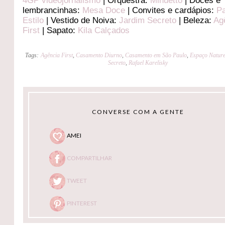
4GP videojornalismo
| Orquestra:
Minuetto
| Doces e
lembrancinhas:
Mesa Doce
| Convites e cardápios:
Pa
Estilo
| Vestido de Noiva:
Jardim Secreto
| Beleza:
Ag
First
| Sapato:
Kila Calçados
Tags:
Agência First
,
Casamento Diurno
,
Casamento em São Paulo
,
Espaço Natur
Secreto
,
Rafael Karelisky
CONVERSE COM A GENTE
AMEI
COMPARTILHAR
TWEET
PINTEREST