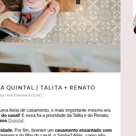
 QUINTAL | TALITA + RENATO
POR FERNANDA FLORET
018 -
 uma festa de casamento, o mais importante mesmo era
 do casal!
E essa foi a prioridade da Talita e do Renato.
asa
Quintal
.
cidade.
Por fim, tiveram um
casamento encantado com
resença do filho do casal, o Simba? Aliás, como não