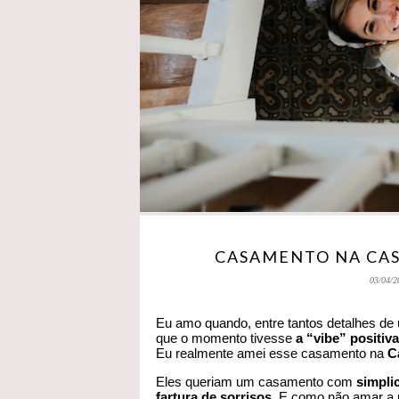
CASAMENTO NA CASA
03/04/2
Eu amo quando, entre tantos detalhes de
que o momento tivesse
a “vibe” positiva
Eu realmente amei esse casamento na
C
Eles queriam um casamento com
simpli
fartura de sorrisos.
E como não amar a p