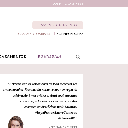
LOGIN
CADASTRE-SE
ENVIE SEU CASAMENTO
CASAMENTOS REAIS
FORNECEDORES
DOWNLOADS
CASAMENTOS
“Acredito que as coisas boas da vida merecem ser
comemoradas. Recomendo muito casar, a energia da
celebração é maravilhosa. Aqui você encontra
conteúdo, informações e inspirações dos
casamentos brasileiros mais bacanas.
#EspalhandoAmoreConteudo
#Desde2008”
- FERNANDA FLORET