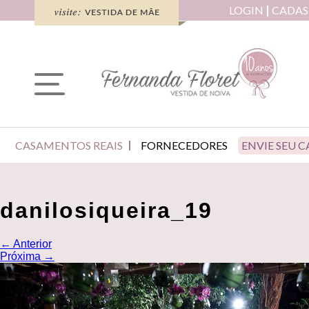
LOGIN
CADAS
CASAMENTOS REAIS
FORNECEDORES
ENVIE SEU 
danilosiqueira_19
←
Anterior
Próxima
→