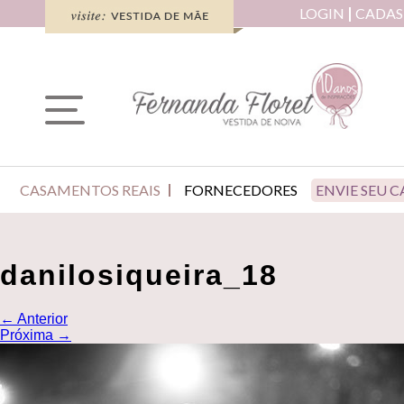
LOGIN
CADAS
CASAMENTOS REAIS
FORNECEDORES
ENVIE SEU 
danilosiqueira_18
←
Anterior
Próxima
→