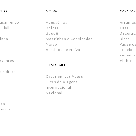
NTO
NOIVA
CASADAS
Casamento
Acessórios
Arranjos
Civil
Beleza
Casa
Buquê
Decoraç
inha
Madrinhas e Convidadas
Dicas
Noivo
Passeio
Vestidos de Noiva
Receber
Receitas
resentes
Vinhos
LUA DE MEL
urídicas
Casar em Las Vegas
Dicas de Viagens
Internacional
Nacional
has
Noivas