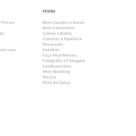
FESTAS
 Florais
Bem Casados e Doces
Bolo e Noivinhos
ão
Comes e Bebes
Convites e Papelaria
s
Decoração
 em casa
Detalhes
Faça Você Mesma
Fotografia e Filmagem
Lembrancinhas
Mini-Wedding
Música
Pista de Dança