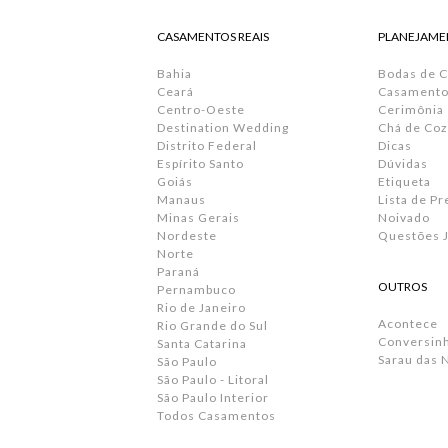
CASAMENTOS REAIS
PLANEJAME
Bahia
Bodas de 
Ceará
Casamento 
Centro-Oeste
Cerimônia
Destination Wedding
Chá de Coz
Distrito Federal
Dicas
Espírito Santo
Dúvidas
Goiás
Etiqueta
Manaus
Lista de P
Minas Gerais
Noivado
Nordeste
Questões J
Norte
Paraná
OUTROS
Pernambuco
Rio de Janeiro
Acontece
Rio Grande do Sul
Conversin
Santa Catarina
Sarau das 
São Paulo
São Paulo - Litoral
São Paulo Interior
Todos Casamentos