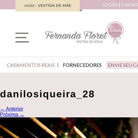
LOGIN
CADAS
CASAMENTOS REAIS
FORNECEDORES
ENVIE SEU 
danilosiqueira_28
←
Anterior
Próxima
→