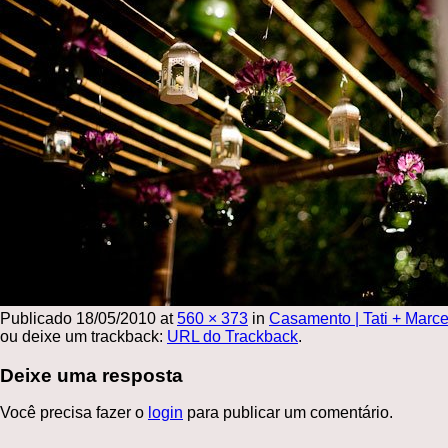
Publicado
18/05/2010
at
560 × 373
in
Casamento | Tati + Marce
ou deixe um trackback:
URL do Trackback
.
Deixe uma resposta
Você precisa fazer o
login
para publicar um comentário.