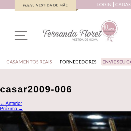
LOGIN
CADAS
CASAMENTOS REAIS
FORNECEDORES
ENVIE SEU 
casar2009-006
←
Anterior
Próxima
→