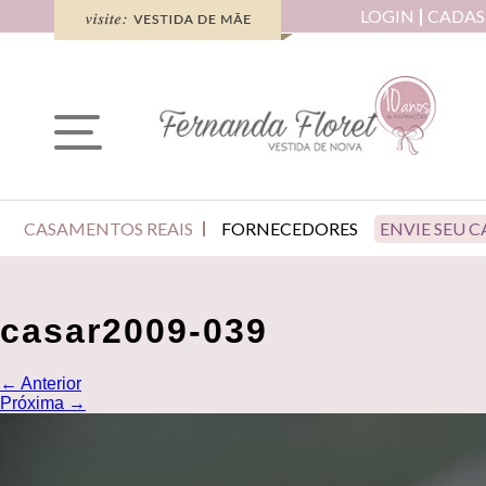
LOGIN
CADAS
CASAMENTOS REAIS
FORNECEDORES
ENVIE SEU 
casar2009-039
←
Anterior
Próxima
→