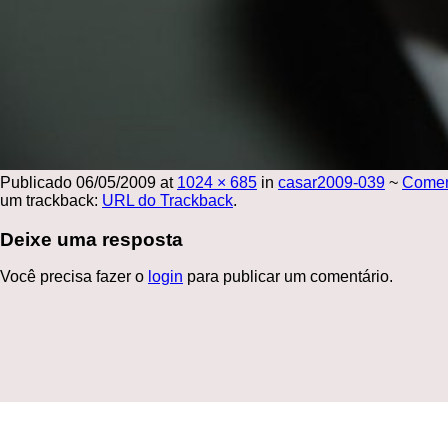
Publicado
06/05/2009
at
1024 × 685
in
casar2009-039
~
Come
um trackback:
URL do Trackback
.
Deixe uma resposta
Você precisa fazer o
login
para publicar um comentário.