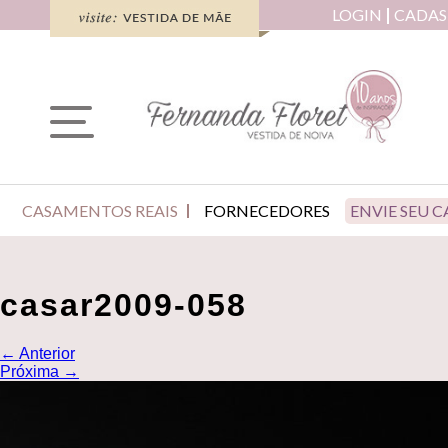
LOGIN
CADAS
CASAMENTOS REAIS
FORNECEDORES
ENVIE SEU 
casar2009-058
←
Anterior
Próxima
→