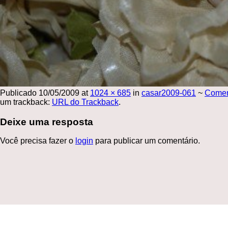
Publicado
10/05/2009
at
1024 × 685
in
casar2009-061
~
Come
um trackback:
URL do Trackback
.
Deixe uma resposta
Você precisa fazer o
login
para publicar um comentário.