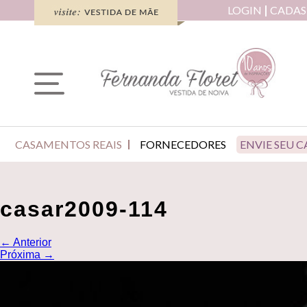
LOGIN
CADAS
CASAMENTOS REAIS
FORNECEDORES
ENVIE SEU 
casar2009-114
←
Anterior
Próxima
→