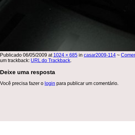
Publicado
06/05/2009
at
1024 × 685
in
casar2009-114
~
Comen
um trackback:
URL do Trackback
.
Deixe uma resposta
Você precisa fazer o
login
para publicar um comentário.