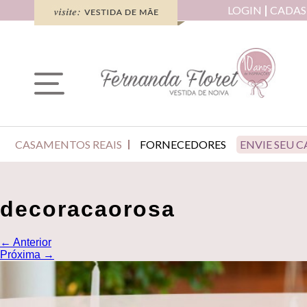
LOGIN
CADAS
CASAMENTOS REAIS
FORNECEDORES
ENVIE SEU 
decoracaorosa
←
Anterior
Próxima
→