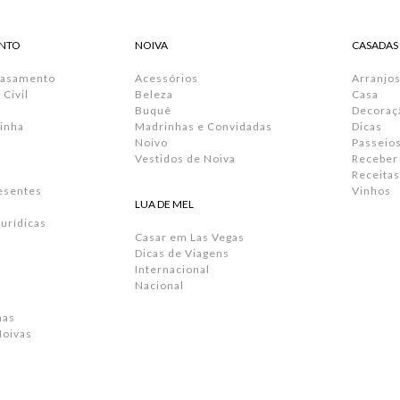
NTO
NOIVA
CASADAS
Casamento
Acessórios
Arranjos
Civil
Beleza
Casa
Buquê
Decoraç
inha
Madrinhas e Convidadas
Dicas
Noivo
Passeio
Vestidos de Noiva
Receber
Receitas
resentes
Vinhos
LUA DE MEL
urídicas
Casar em Las Vegas
Dicas de Viagens
Internacional
Nacional
has
Noivas