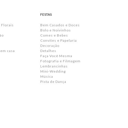
FESTAS
 Florais
Bem Casados e Doces
Bolo e Noivinhos
ão
Comes e Bebes
Convites e Papelaria
s
Decoração
 em casa
Detalhes
Faça Você Mesma
Fotografia e Filmagem
Lembrancinhas
Mini-Wedding
Música
Pista de Dança