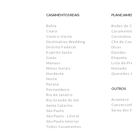
CASAMENTOS REAIS
PLANEJAME
Bahia
Bodas de 
Ceará
Casamento 
Centro-Oeste
Cerimônia
Destination Wedding
Chá de Coz
Distrito Federal
Dicas
Espírito Santo
Dúvidas
Goiás
Etiqueta
Manaus
Lista de P
Minas Gerais
Noivado
Nordeste
Questões J
Norte
Paraná
OUTROS
Pernambuco
Rio de Janeiro
Acontece
Rio Grande do Sul
Conversin
Santa Catarina
Sarau das 
São Paulo
São Paulo - Litoral
São Paulo Interior
Todos Casamentos