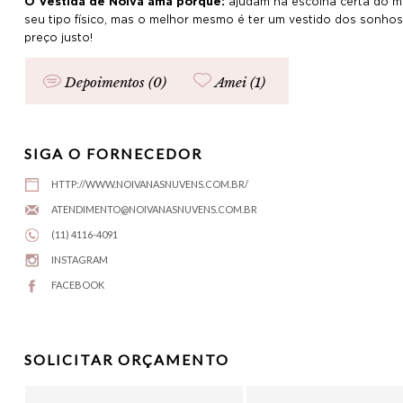
O Vestida de Noiva ama porque:
ajudam na escolha certa do 
seu tipo físico, mas o melhor mesmo é ter um vestido dos sonho
preço justo!
Depoimentos (0)
Amei (
1
)
SIGA O FORNECEDOR
HTTP://WWW.NOIVANASNUVENS.COM.BR/
ATENDIMENTO@NOIVANASNUVENS.COM.BR
(11) 4116-4091
INSTAGRAM
FACEBOOK
SOLICITAR ORÇAMENTO