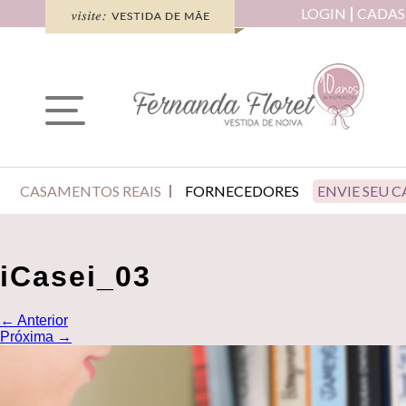
LOGIN
CADAS
CASAMENTOS REAIS
FORNECEDORES
ENVIE SEU 
iCasei_03
←
Anterior
Próxima
→