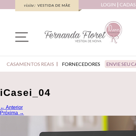
LOGIN
CADAS
CASAMENTOS REAIS
FORNECEDORES
ENVIE SEU 
iCasei_04
←
Anterior
Próxima
→