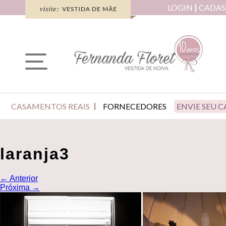
LOGIN
CADAS
CASAMENTOS REAIS
FORNECEDORES
ENVIE SEU 
laranja3
←
Anterior
Próxima
→