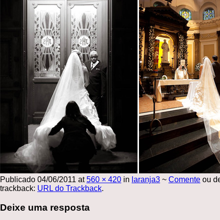
Publicado
04/06/2011
at
560 × 420
in
laranja3
~
Comente
ou d
trackback:
URL do Trackback
.
Deixe uma resposta