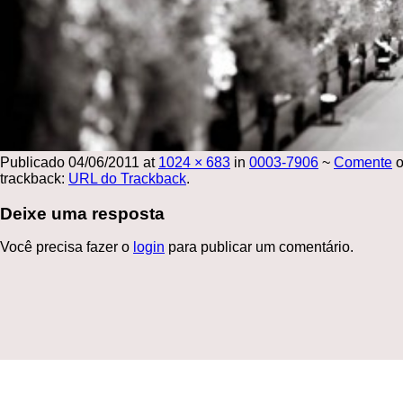
Publicado
04/06/2011
at
1024 × 683
in
0003-7906
~
Comente
o
trackback:
URL do Trackback
.
Deixe uma resposta
Você precisa fazer o
login
para publicar um comentário.