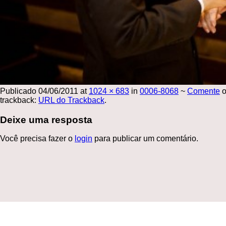
Publicado
04/06/2011
at
1024 × 683
in
0006-8068
~
Comente
o
trackback:
URL do Trackback
.
Deixe uma resposta
Você precisa fazer o
login
para publicar um comentário.