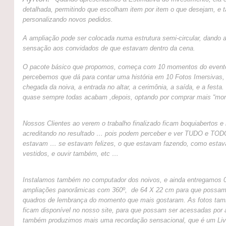
detalhada, permitindo que escolham item por item o que desejam, e
personalizando novos pedidos.
A ampliação pode ser colocada numa estrutura semi-circular, dando 
sensação aos convidados de que estavam dentro da cena.
O pacote básico que propomos, começa com 10 momentos do event
percebemos que dá para contar uma história em 10 Fotos Imersivas,
chegada da noiva, a entrada no altar, a cerimônia, a saída, e a festa
quase sempre todas acabam ,depois, optando por comprar mais “mo
Nossos Clientes ao verem o trabalho finalizado ficam boquiabertos e
acreditando no resultado … pois podem perceber e ver TUDO e TOD
estavam … se estavam felizes, o que estavam fazendo, como esta
vestidos, e ouvir também, etc …
Instalamos também no computador dos noivos, e ainda entregamos 
ampliações panorâmicas com 360º, de 64 X 22 cm para que possam
quadros de lembrança do momento que mais gostaram. As fotos ta
ficam disponível no nosso site, para que possam ser acessadas por
também produzimos mais uma recordação sensacional, que é um Liv