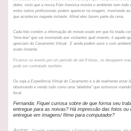
deles, visto que a nossa Foto Imersiva mostra o ambiente num todo
estes outros profissionais podem aparecer na imagem, mostrando a
que aconteceu naquele instante. Afinal eles fazem parte da cena.
Cada foto contém a informação do minuto exato em que foi tirada c
“time-line” que vai mostrando aos visitantes qual moento, é aquele q
apreciam do Casamento Virtual.
E ainda podem ouvir o som ambient
exato instante.
Ficamos no evento por um período de até 8 horas, se desejarem ma
pode ser contratado também.
Ou seja a Experiência Virtual do Casamento é a de realmente estar l
observando e vendo tudo como uma “abelinha” que estivesse voando
local.
Fernanda: Fiquei curiosa sobre de que forma seu trab
entregue para as noivas? Há impressão das fotos ou 
entregue em imagens/ filme para computador?
Ayrton:
Quando apresentamos a Estimativa do Investimento, ela 