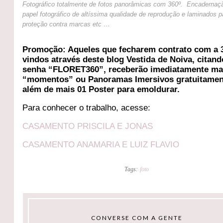
Fotográfico totalmente de fotos panorâmicas com 360º.
Encadernaç
papel fotográfico de altíssima qualidade de reprodução e laminados p
proteção contra marcas etc …
Promoção: Aqueles que fecharem contrato com a 3
vindos através deste blog Vestida de Noiva, citand
senha “FLORET360”, receberão imediatamente ma
“momentos” ou Panoramas Imersivos gratuitamen
além de mais 01 Poster para emoldurar.
Para conhecer o trabalho, acesse:
CASAMENTO PRISCILA E JONAS
CASAMENTO ANAMARIA E LUIZ FLAVIO
Tags:
foto
CONVERSE COM A GENTE