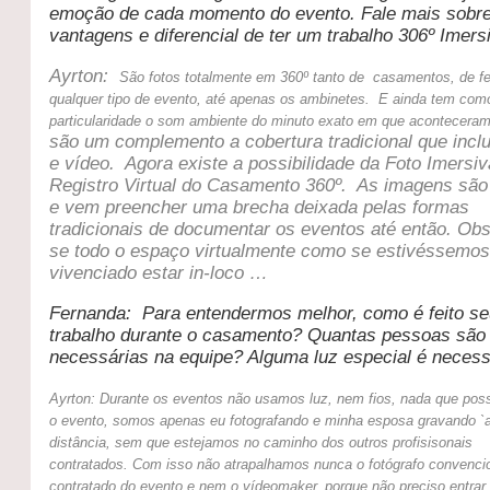
emoção de cada momento do evento. Fale mais sobr
vantagens e diferencial de ter um trabalho 306º Imer
Ayrton:
São fotos totalmente em 360º tanto de casamentos, de fe
qualquer tipo de evento, até apenas os ambinetes.
E ainda tem com
particularidade o som ambiente do minuto exato em que acontecer
são um complemento a cobertura tradicional que inclu
e vídeo.
Agora existe a possibilidade da Foto Imersiv
Registro Virtual do Casamento 360º.
As imagens são 
e vem preencher uma brecha deixada pelas formas
tradicionais de documentar os eventos até então.
Obs
se todo o espaço virtualmente como se estivéssemo
vivenciado estar in-loco …
Fernanda: Para entendermos melhor, como é feito s
trabalho durante o casamento? Quantas pessoas são
necessárias na equipe? Alguma luz especial é necess
Ayrton: Durante os eventos não usamos luz, nem fios, nada que poss
o evento, somos apenas eu fotografando e minha esposa gravando `
distância, sem que estejamos no caminho dos outros profisisonais
contratados. Com isso não atrapalhamos nunca o fotógrafo convenci
contratado do evento e nem o vídeomaker, porque não preciso entrar 