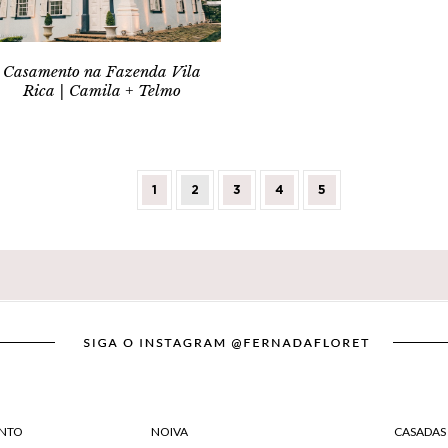
Casamento na Fazenda Vila
Rica | Camila + Telmo
1
2
3
4
5
NTO
NOIVA
CASADAS