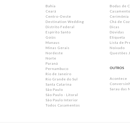
Bahia
Bodas de 
Ceará
Casamento 
Centro-Oeste
Cerimônia
Destination Wedding
Chá de Coz
Distrito Federal
Dicas
Espírito Santo
Dúvidas
Goiás
Etiqueta
Manaus
Lista de P
Minas Gerais
Noivado
Nordeste
Questões J
Norte
Paraná
OUTROS
Pernambuco
Rio de Janeiro
Acontece
Rio Grande do Sul
Conversin
Santa Catarina
Sarau das 
São Paulo
São Paulo - Litoral
São Paulo Interior
Todos Casamentos