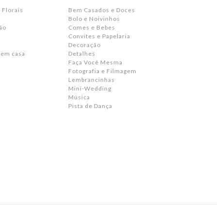
 Florais
Bem Casados e Doces
Bolo e Noivinhos
ão
Comes e Bebes
Convites e Papelaria
s
Decoração
 em casa
Detalhes
Faça Você Mesma
Fotografia e Filmagem
Lembrancinhas
Mini-Wedding
Música
Pista de Dança