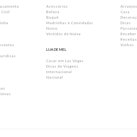
Casamento
Acessórios
Arranjos
Civil
Beleza
Casa
Buquê
Decoraç
inha
Madrinhas e Convidadas
Dicas
Noivo
Passeio
Vestidos de Noiva
Receber
Receitas
resentes
Vinhos
LUA DE MEL
urídicas
Casar em Las Vegas
Dicas de Viagens
Internacional
Nacional
has
Noivas