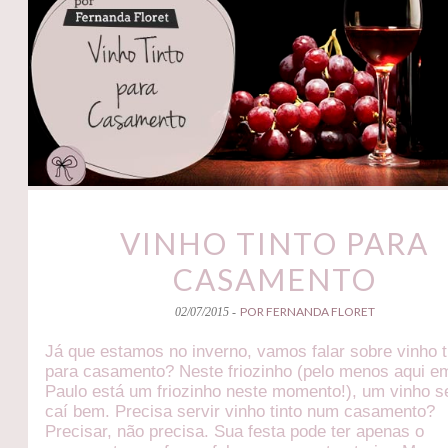
VINHO TINTO PARA
CASAMENTO
POR FERNANDA FLORET
02/07/2015 -
Já que estamos no inverno, vamos falar sobre vinho t
para casamento? Neste friozinho (pelo menos aqui e
Paulo está um friozinho neste momento!), um vinho 
caí bem. Precisa servir vinho tinto num casamento?
Precisar, não precisa. Sua festa pode ter apenas o