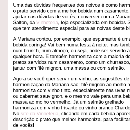
Uma das dúvidas frequentes dos noivos é como harm
o prato servido com a melhor bebida num casamento.
ajudar nas dúvidas de vocês, conversei com a Maria
Salton, da
Vinheteria
, loja especializada em bebidas 
que tem atendimento especial para as noivas deste bl
A Mariana contou, por exemplo, que espumante é um
bebida coringa! Vai bem numa festa à noite, mas ta
num brunch, num almoço, ou seja, pode ser servido a
qualquer hora. E também harmoniza com a maioria d
pratos servidos num casamento, como um churrasco
jantar com filé mignon, uma massa ou com salmão.
Agora se você quer servir um vinho, as sugestões de
harmonização da Mariana são: filé mignon ao molho 
harmoniza com vinho tinto, especialmente nas uvas m
ou cabernet sauvignon, e o mesmo vale para uma bel
massa ao molho vermelho. Já um salmão grelhado
harmoniza com vinho frisante ou vinho branco Chard
No
site da Vinheteria
, clicando em cada bebida apare
descrição o prato que melhor harmoniza, para facilitar
de vocês!