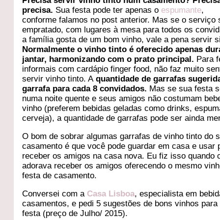
Precisa servir vinho tinto num casamento? Precisa
precisa.
Sua festa pode ter apenas o
espumante
,
conforme falamos no post anterior. Mas se o serviço 
empratado, com lugares à mesa para todos os convi
a família gosta de um bom vinho, vale a pena servir s
Normalmente o vinho tinto é oferecido apenas dur
jantar, harmonizando com o prato principal.
Para f
informais com cardápio finger food, não faz muito sen
servir vinho tinto. A
quantidade de garrafas sugerida
garrafa para cada 8 convidados.
Mas se sua festa s
numa noite quente e seus amigos não costumam bebe
vinho (preferem bebidas geladas como drinks, espum
cerveja), a quantidade de garrafas pode ser ainda me
O bom de sobrar algumas garrafas de vinho tinto do 
casamento é que você pode guardar em casa e usar 
receber os amigos na casa nova. Eu fiz isso quando 
adorava receber os amigos oferecendo o mesmo vinh
festa de casamento.
Conversei com a
Casa Lisboa
, especialista em bebi
casamentos, e pedi 5 sugestões de bons vinhos para
festa (preço de Julho/ 2015).