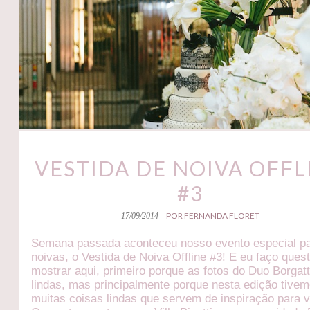
VESTIDA DE NOIVA OFFL
#3
POR FERNANDA FLORET
17/09/2014 -
Semana passada aconteceu nosso evento especial p
noivas, o Vestida de Noiva Offline #3! E eu faço ques
mostrar aqui, primeiro porque as fotos do Duo Borgat
lindas, mas principalmente porque nesta edição tive
muitas coisas lindas que servem de inspiração para 