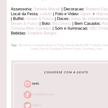
Assessoria:
Daniela Macek
| Decoracao:
Roberta Fa
Local da Festa:
Lodutti
| Foto e Video:
Operti
+
Marin
| Buffet:
Divani & Fusco
| Doces:
mesa de sobremesa
Divani & Fusco
| Bolo:
Biscoiteria
| Bem Casados:
An
Cristina Bem Casados
| Som e Iluminacao:
DB2 Prod
Bebidas:
Empório Borges
Tags:
Biscoiteria
,
Casamento Branco e Preto
,
Daniela Macek
,
DB2 Produção
,
Diva
Lodutti
,
Operti
,
Orquídeas
,
Roberta Fasano
,
Suculentas
,
velas
CONVERSE COM A GENTE
AMEI
COMPARTILHAR
TWEET