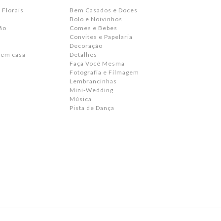
 Florais
Bem Casados e Doces
Bolo e Noivinhos
ão
Comes e Bebes
Convites e Papelaria
s
Decoração
 em casa
Detalhes
Faça Você Mesma
Fotografia e Filmagem
Lembrancinhas
Mini-Wedding
Música
Pista de Dança