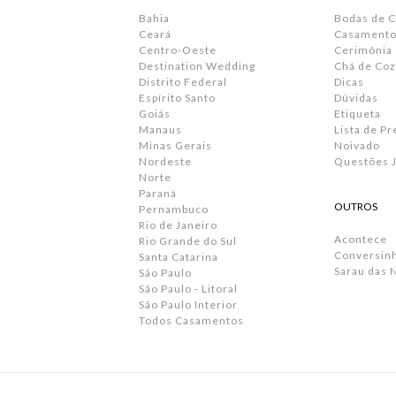
Bahia
Bodas de 
Ceará
Casamento 
Centro-Oeste
Cerimônia
Destination Wedding
Chá de Coz
Distrito Federal
Dicas
Espírito Santo
Dúvidas
Goiás
Etiqueta
Manaus
Lista de P
Minas Gerais
Noivado
Nordeste
Questões J
Norte
Paraná
OUTROS
Pernambuco
Rio de Janeiro
Acontece
Rio Grande do Sul
Conversin
Santa Catarina
Sarau das 
São Paulo
São Paulo - Litoral
São Paulo Interior
Todos Casamentos