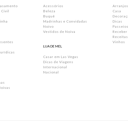
Casamento
Acessórios
Arranjos
Civil
Beleza
Casa
Buquê
Decoraç
inha
Madrinhas e Convidadas
Dicas
Noivo
Passeio
Vestidos de Noiva
Receber
Receitas
resentes
Vinhos
LUA DE MEL
urídicas
Casar em Las Vegas
Dicas de Viagens
Internacional
Nacional
has
Noivas