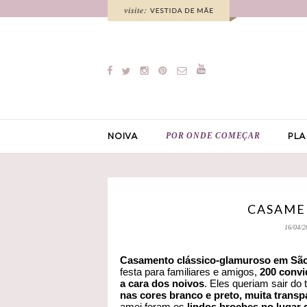
POR ONDE COMEÇAR
NOIVA
PLA
CASAMEN
16/04/2
Casamento clássico-glamuroso em São
festa para familiares e amigos,
200 conv
a cara dos noivos
. Eles queriam sair do
nas cores branco e preto, muita transpa
amei foram os
lindos broches no lugar