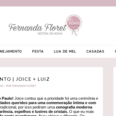
NEJAMENTO
FESTA
LUA DE MEL
CASADAS
TO | JOICE + LUIZ
POR FERNANDA FLORET
013 -
 Paulo!
Joice contou que a prioridade foi uma cerimônia e
idados queridos para uma comemoração íntima e com
 tradicional, por isso pediram uma
cenografia moderna
rência, espelhos e lustres de cristais.
O que eu mais
 do porta guardanapo
, ficou chique e diferente. Os