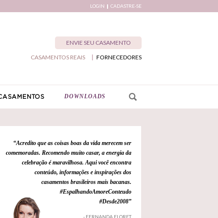
LOGIN
CADASTRE-SE
ENVIE SEU CASAMENTO
CASAMENTOS REAIS
FORNECEDORES
DOWNLOADS
CASAMENTOS
“Acredito que as coisas boas da vida merecem ser
comemoradas. Recomendo muito casar, a energia da
celebração é maravilhosa. Aqui você encontra
conteúdo, informações e inspirações dos
casamentos brasileiros mais bacanas.
#EspalhandoAmoreConteudo
#Desde2008”
- FERNANDA FLORET