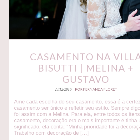
CASAMENTO NA VILL
BISUTTI | MELINA +
GUSTAVO
POR FERNANDA FLORET
23/12/2016 -
Ame cada escolha do seu casamento, essa é a certe
casamento ser único e refletir seu estilo. Sempre digo
foi assim com a Melina. Para ela, entre todos os iten
casamento, decoração era o mais importante e tinha
significado, ela conta: “Minha prioridade foi a decoraç
Trabalho com decoração de […]