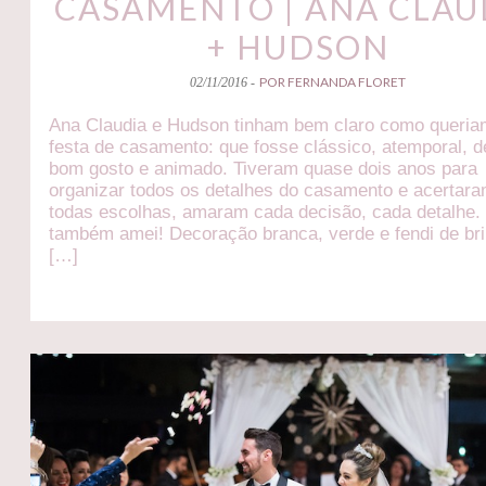
CASAMENTO | ANA CLAU
+ HUDSON
POR FERNANDA FLORET
02/11/2016 -
Ana Claudia e Hudson tinham bem claro como queria
festa de casamento: que fosse clássico, atemporal, d
bom gosto e animado. Tiveram quase dois anos para
organizar todos os detalhes do casamento e acertar
todas escolhas, amaram cada decisão, cada detalhe.
também amei! Decoração branca, verde e fendi de bri
[…]