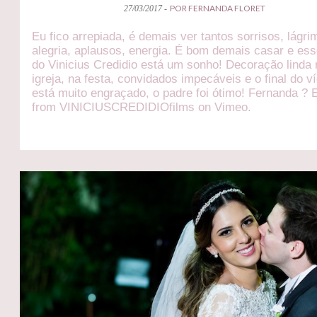
POR FERNANDA FLORET
27/03/2017 -
Eu fico arrepiada, é demais ver tantos sorrisos, lágr
alegria, aplausos, energia. É bom demais casar e es
do Vinicius Credidio está um sonho! Decoração linda
igreja, na festa, convidados impecáveis e o final do v
está muito engraçado, o padre foi ótimo! Fernanda ? E
from VINICIUSCREDIDIOfilms on Vimeo.