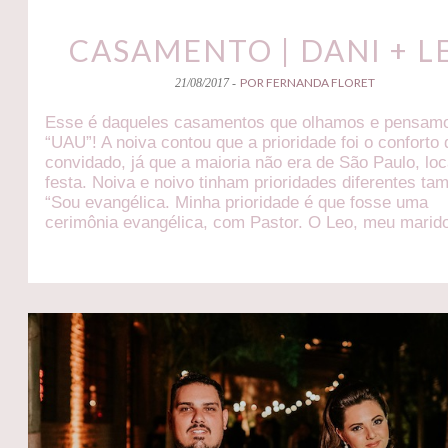
CASAMENTO | DANI + L
POR FERNANDA FLORET
21/08/2017 -
Esse é daqueles casamentos que olhamos e pensam
“UAU”! A noiva contou que a prioridade foi o conforto
convidado, já que a maioria não era de São Paulo, loc
festa. Noiva e noivo tinham prioridades diferentes t
“Sou evangélica. Minha prioridade é que fosse uma
cerimônia evangélica, com Pastor. O Leo, meu marid