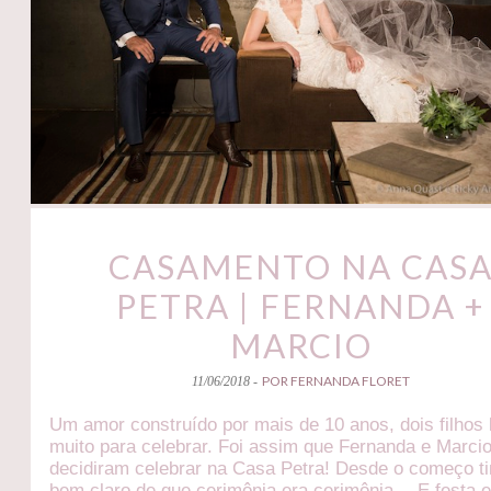
CASAMENTO NA CAS
PETRA | FERNANDA +
MARCIO
POR FERNANDA FLORET
11/06/2018 -
Um amor construído por mais de 10 anos, dois filhos 
muito para celebrar. Foi assim que Fernanda e Marci
decidiram celebrar na Casa Petra! Desde o começo t
bem claro de que cerimônia era cerimônia… E festa e