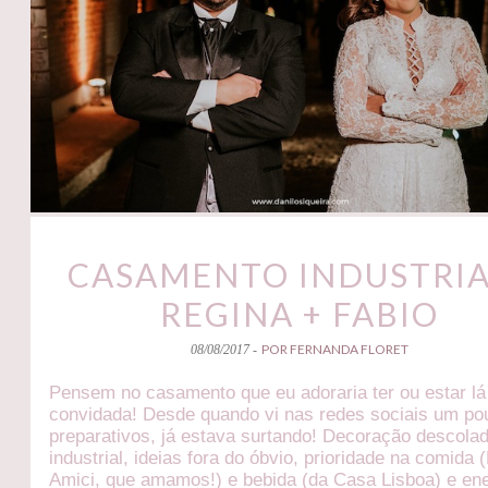
CASAMENTO INDUSTRIA
REGINA + FABIO
POR FERNANDA FLORET
08/08/2017 -
Pensem no casamento que eu adoraria ter ou estar l
convidada! Desde quando vi nas redes sociais um po
preparativos, já estava surtando! Decoração descola
industrial, ideias fora do óbvio, prioridade na comida (
Amici, que amamos!) e bebida (da Casa Lisboa) e ene