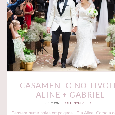
CASAMENTO NO TIVOLI
ALINE + GABRIEL
POR FERNANDA FLORET
21/07/2016 -
Pensem numa noiva empolgada.. É a Aline! Como a g