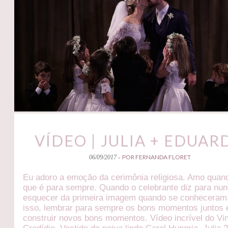
VÍDEO | JULIA + EDUAR
POR FERNANDA FLORET
06/09/2017 -
Eu adoro a emoção da cerimônia religiosa. Amo quan
que é para sempre. Quando o celebrante diz para nu
esquecer da primeira imagem quando se conheceram
isso, lembrar para sempre os bons momentos juntos 
construir novos bons momentos. Vídeo incrível do Vin