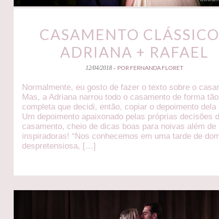
CASAMENTO CLÁSSICO
ADRIANA + RAFAEL
POR FERNANDA FLORET
12/04/2018 -
Normalmente, eu gosto de fazer o texto sobre o casa
Mas, a Adriana narrou todo o casamento de forma tão
completa que decidi, então, copiar o depoimento dela 
Um depoimento apaixonado pelas próprias decisões 
casamento, cheio de dicas boas para noivas além de 
inspiradoras! “Nos conhecemos em uma tarde de do
despretensiosa, […]