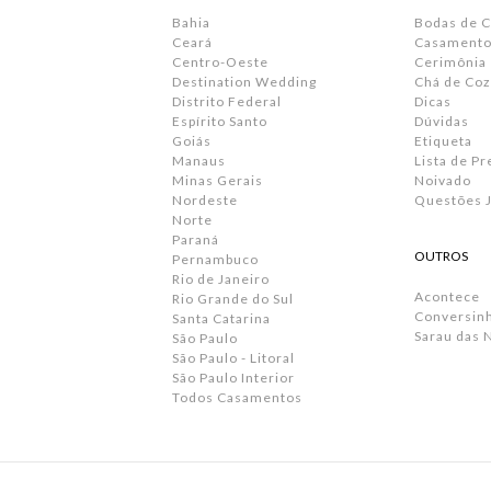
Bahia
Bodas de 
Ceará
Casamento 
Centro-Oeste
Cerimônia
Destination Wedding
Chá de Coz
Distrito Federal
Dicas
Espírito Santo
Dúvidas
Goiás
Etiqueta
Manaus
Lista de P
Minas Gerais
Noivado
Nordeste
Questões J
Norte
Paraná
OUTROS
Pernambuco
Rio de Janeiro
Acontece
Rio Grande do Sul
Conversin
Santa Catarina
Sarau das 
São Paulo
São Paulo - Litoral
São Paulo Interior
Todos Casamentos