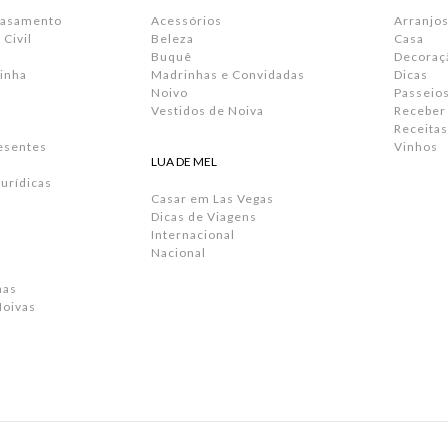
Casamento
Acessórios
Arranjos
Civil
Beleza
Casa
Buquê
Decoraç
inha
Madrinhas e Convidadas
Dicas
Noivo
Passeio
Vestidos de Noiva
Receber
Receitas
resentes
Vinhos
LUA DE MEL
urídicas
Casar em Las Vegas
Dicas de Viagens
Internacional
Nacional
has
Noivas