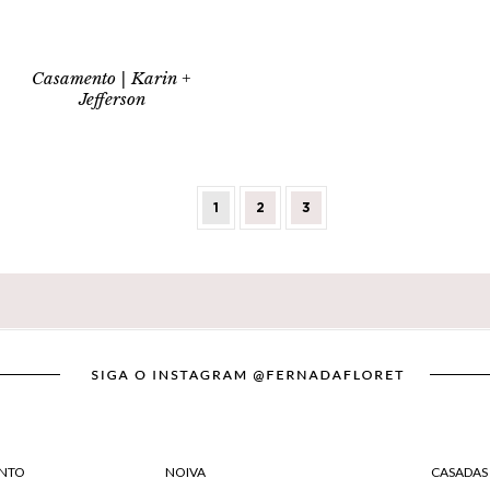
Casamento | Karin +
Jefferson
1
2
3
NTO
NOIVA
CASADAS