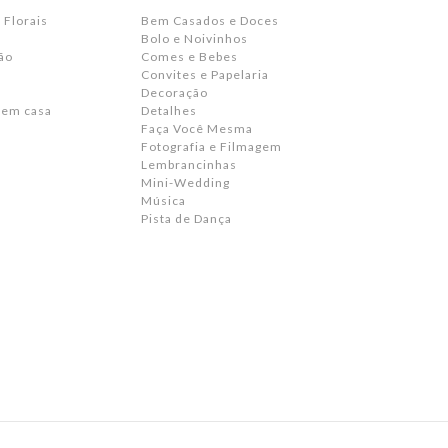
 Florais
Bem Casados e Doces
Bolo e Noivinhos
ão
Comes e Bebes
Convites e Papelaria
s
Decoração
 em casa
Detalhes
Faça Você Mesma
Fotografia e Filmagem
Lembrancinhas
Mini-Wedding
Música
Pista de Dança