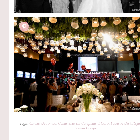
Tags:
Carmen Arromba
,
Casamento em Campinas
,
Lladró
,
Lucas Anderi
,
Reja
Yasmin Chagas