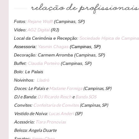
Fotos:
Rejane Wolff
(Campinas, SP)
Vídeo:
AG2 Digital
(RJ)
Local da Cerimônia e Recepção:
Sociedade Hípica de Campin
Assessoria:
Yasmin Chagas
(Campinas, SP)
Decoração: Carmem Arromba (Campinas, SP)
Buffet:
Claudia Porteiro
(Campinas, SP)
Bolo: Le Palais
Noivinhos:
Lladró
Doces: Le Palais e
Madame Formiga
(Campinas, SP)
DJ e Banda:
DJ Ricardo Resch
e
Banda SOS
Convites:
Confeitaria de Convites
(Campinas, SP)
Vestido de Noiva:
Lucas Anderi
(SP)
Acessório:
Tiara Pronovias
Beleza: Angela Duarte
Sapatos:
Jimmy Choo